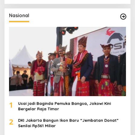
r
i
u
Nasional
n
t
u
k
:
1
Usai jadi Baginda Pemuka Bangsa, Jokowi Kini
Bergelar Raja Timor
2
DKI Jakarta Bangun Ikon Baru “Jembatan Donat”
Senilai Rp361 Miliar