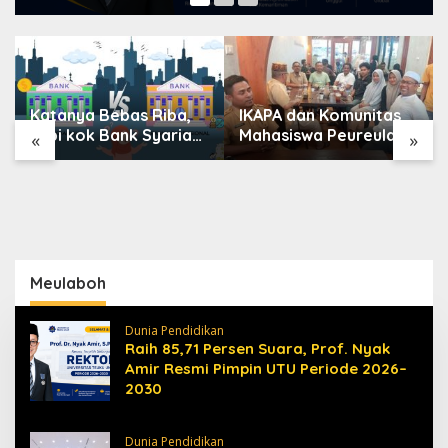
Katanya Bebas Riba,
IKAPA dan Komunitas
Tapi kok Bank Syariah
Mahasiswa Peureulak
«
»
Terasa Lebih Mahal?
Dukung Pemekaran
DOB Peureulak Raya
Meulaboh
Dunia Pendidikan
Raih 85,71 Persen Suara, Prof. Nyak
Amir Resmi Pimpin UTU Periode 2026–
2030
Dunia Pendidikan