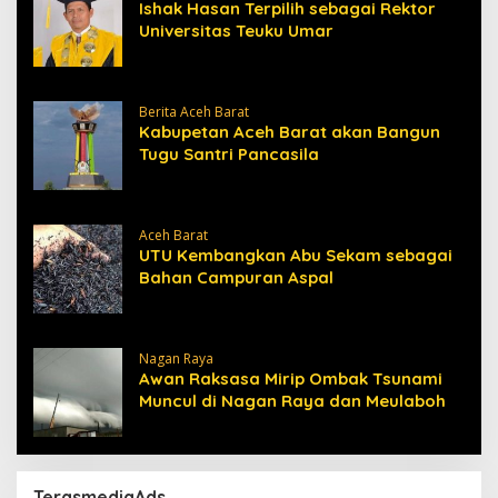
Ishak Hasan Terpilih sebagai Rektor
Universitas Teuku Umar
Berita Aceh Barat
Kabupetan Aceh Barat akan Bangun
Tugu Santri Pancasila
Aceh Barat
UTU Kembangkan Abu Sekam sebagai
Bahan Campuran Aspal
Nagan Raya
Awan Raksasa Mirip Ombak Tsunami
Muncul di Nagan Raya dan Meulaboh
TerasmediaAds