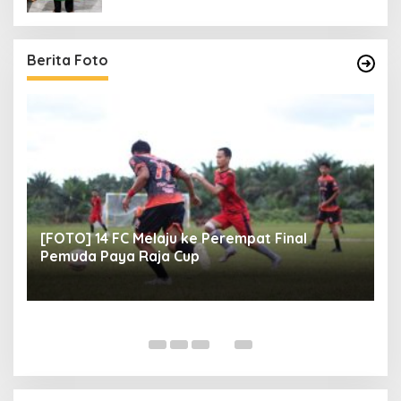
Berita Foto
[FOTO] 14 FC Melaju ke Perempat Final
[
Pemuda Paya Raja Cup
M