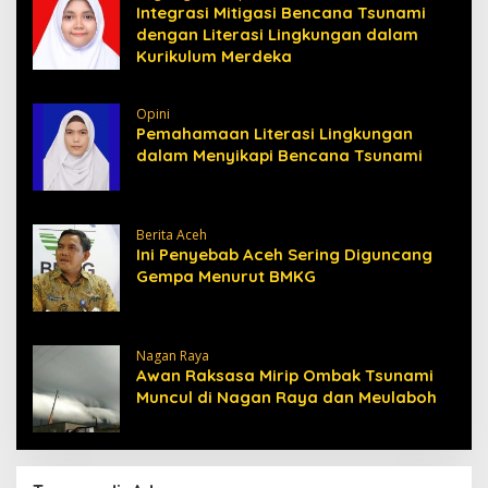
Integrasi Mitigasi Bencana Tsunami
dengan Literasi Lingkungan dalam
Kurikulum Merdeka
Opini
Pemahamaan Literasi Lingkungan
dalam Menyikapi Bencana Tsunami
Berita Aceh
Ini Penyebab Aceh Sering Diguncang
Gempa Menurut BMKG
Nagan Raya
Awan Raksasa Mirip Ombak Tsunami
Muncul di Nagan Raya dan Meulaboh