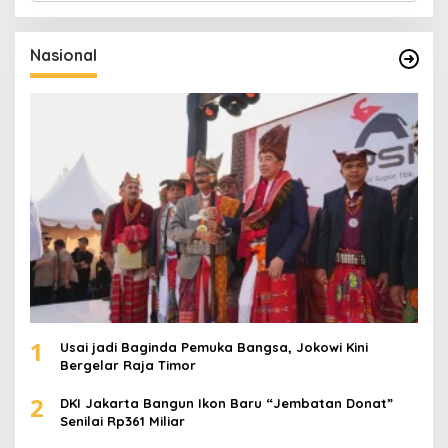
r
i
u
Nasional
n
t
u
k
:
1
Usai jadi Baginda Pemuka Bangsa, Jokowi Kini
Bergelar Raja Timor
2
DKI Jakarta Bangun Ikon Baru “Jembatan Donat”
Senilai Rp361 Miliar