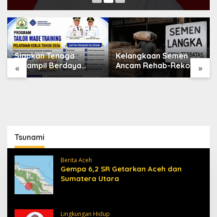
Siapkan Tenaga
Kelangkaan Semen
Terampil Berdaya
Ancam Rehab-Rekon
«
»
Saing, Disnakertrans
Aceh, Wagub
Aceh Tamiang Buka
Laporkan ke Mendagri
Pelatihan Kerja 2026
Tsunami
Berita Aceh
Gempa 6,2 SR Getarkan Aceh dan
Sumatera Utara
Lingkungan Hidup