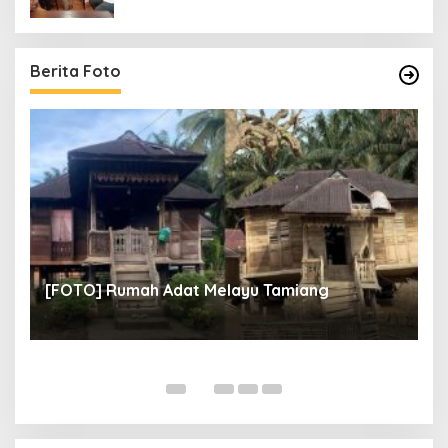
Berita Foto
un
[
[FOTO] Rumah Adat Melayu Tamiang
Fi